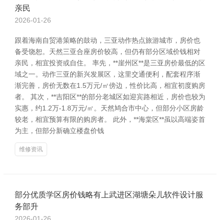
亲民
2026-01-26
跟着海南自贸港策略的鼓动，三亚动作热点旅游城市，房价也
备受饶恕。天然三亚合座房价较高，但仍有部分区域价钱相对
亲民，相宜投资或自住。 率先，**崖州区**是三亚房价最低的区
域之一。动作三亚的新兴发展区，这里交通便利，配套程序渐
渐完善，房价无数在1.5万元/㎡傍边，性价比高，相宜初度购房
者。 其次，**吉阳区**的部分老城区如迎宾路相近，房价也较为
实惠，约1.2万-1.8万元/㎡。天然鸠合市中心，但部分小区房龄
较老，相宜预算有限的购房者。 此外，**海棠区**虽以高端姿首
为主，但部分新确立楼盘价钱
维修资讯
部分优质学区房价钱略有上武进区湖塘朵儿软件设计服
务部升
2026-01-26