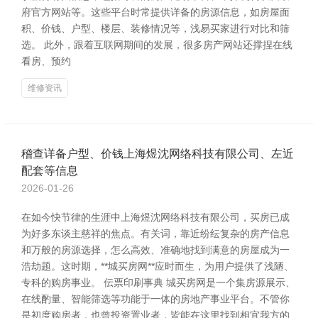
府官方网站等。这些平台时常提供详备的房源信息，如房屋面
积、价钱、户型、楼层、装修情况等，浅易买家进行对比和筛
选。 此外，跟着互联网期间的发展，很多房产网站还撑捏在线
看房、预约
维修资讯
稽查详备户型、价钱上海煜沈网络科技有限公司、左近
配套等信息
2026-01-26
在如今快节律的生涯中上海煜沈网络科技有限公司，买房已成
为好多东谈主慈祥的焦点。有关词，靠近纷纭复杂的房产信息
和万般的房源选择，怎么高效、准确地找到满意的房屋成为一
浩劫题。这时期，**城买房网**应时而生，为用户提供了浅陋、
专科的购房事业。 伝票印刷事典 城买房网是一个集房源展示、
在线酌量、智能筛选等功能于一体的房地产事业平台。不管你
是初度购房者，也曾投资置业者，皆能在这里找到相宜我方的