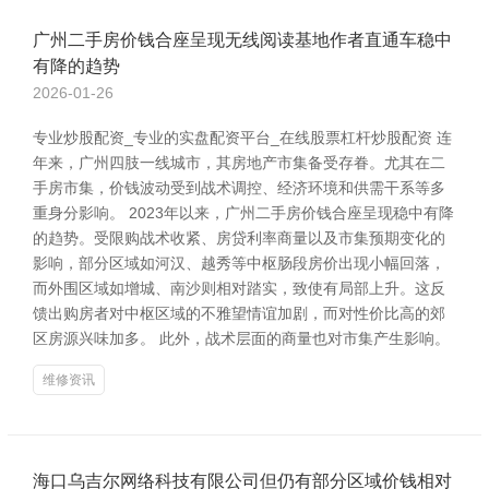
广州二手房价钱合座呈现无线阅读基地作者直通车稳中
有降的趋势
2026-01-26
专业炒股配资_专业的实盘配资平台_在线股票杠杆炒股配资 连
年来，广州四肢一线城市，其房地产市集备受存眷。尤其在二
手房市集，价钱波动受到战术调控、经济环境和供需干系等多
重身分影响。 2023年以来，广州二手房价钱合座呈现稳中有降
的趋势。受限购战术收紧、房贷利率商量以及市集预期变化的
影响，部分区域如河汉、越秀等中枢肠段房价出现小幅回落，
而外围区域如增城、南沙则相对踏实，致使有局部上升。这反
馈出购房者对中枢区域的不雅望情谊加剧，而对性价比高的郊
区房源兴味加多。 此外，战术层面的商量也对市集产生影响。
维修资讯
海口乌吉尔网络科技有限公司但仍有部分区域价钱相对