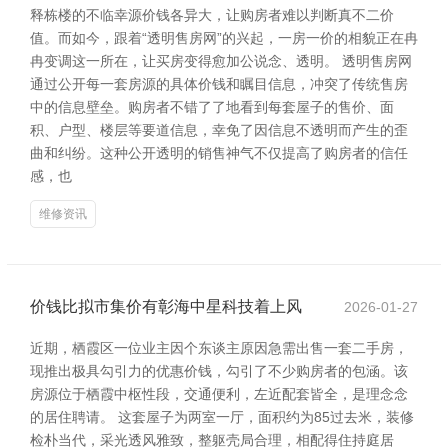
释栋楼的不临幸源价钱各异大，让购房者难以判断真不二价
值。而如今，跟着“透明售房网”的兴起，一房一价的相貌正在冉
冉变调这一所在，让买房变得愈加公说念、透明。 透明售房网
通过公开每一套房源的具体价钱和瞩目信息，冲突了传统售房
中的信息壁垒。购房者不错了了地看到每套屋子的售价、面
积、户型、楼层等要道信息，幸免了因信息不透明而产生的歪
曲和纠纷。这种公开透明的销售神气不仅提高了购房者的信任
感，也
维修资讯
价钱比拟市集价有彰海中星科技着上风
2026-01-27
近期，栖霞区一位业主因个东谈主原因急需出售一套二手房，
现推出极具勾引力的优惠价钱，勾引了不少购房者的包涵。该
房源位于栖霞中枢性段，交通便利，左近配套皆全，是理念念
的居住聘请。 这套屋子为两室一厅，面积约为85过去米，装修
检朴当代，采光透风雅致，整躯壳局合理，相配得住持庭居