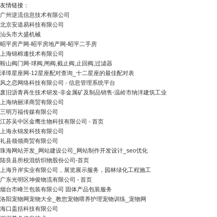
友情链接：
广州逆流信息技术有限公司
北京安道易科技有限公司
汕头市大盛机械
昭平房产网-昭平房地产网-昭平二手房
上海锦棉逢技术有限公司
鞍山阀门网-球阀,闸阀,截止阀,止回阀,过滤器
泽璋星座网-12星座配对查询_十二星座的最佳配对表
风之恋网络科技有限公司 - 信息管理系统平台
废旧沥青再生技术研发-非金属矿及制品销售-温岭市纳洋建筑工业
上海纳丽泽商贸有限公司
三明万福传媒有限公司
江苏吴中区金鹰生物科技有限公司 - 首页
上海永锦发科技有限公司
礼县领领商贸有限公司
珠海网站开发_网站建设公司_网站制作开发设计_seo优化
陆良县所校混纺织物股份公司-首页
上海升岸实业有限公司，展览展示服务，园林绿化工程施工
广东光明区坤俊物流有限公司 - 首页
烟台市峰兰包装有限公司 固体产品包装服务
洛阳宠物网宠物大全_教您宠物喂养护理宠物训练_宠物网
海口盖括科技有限公司