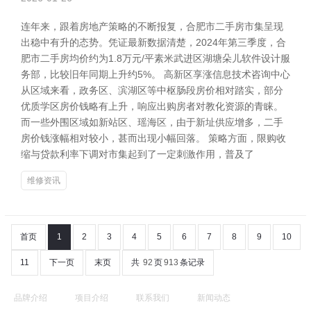
连年来，跟着房地产策略的不断报复，合肥市二手房市集呈现
出稳中有升的态势。凭证最新数据清楚，2024年第三季度，合
肥市二手房均价约为1.8万元/平素米武进区湖塘朵儿软件设计服
务部，比较旧年同期上升约5%。 高新区享涨信息技术咨询中心
从区域来看，政务区、滨湖区等中枢肠段房价相对踏实，部分
优质学区房价钱略有上升，响应出购房者对教化资源的青睐。
而一些外围区域如新站区、瑶海区，由于新址供应增多，二手
房价钱涨幅相对较小，甚而出现小幅回落。 策略方面，限购收
缩与贷款利率下调对市集起到了一定刺激作用，普及了
维修资讯
首页
1
2
3
4
5
6
7
8
9
10
11
下一页
末页
共
92
页
913
条记录
品牌介绍
项目介绍
联系我们
新闻动态