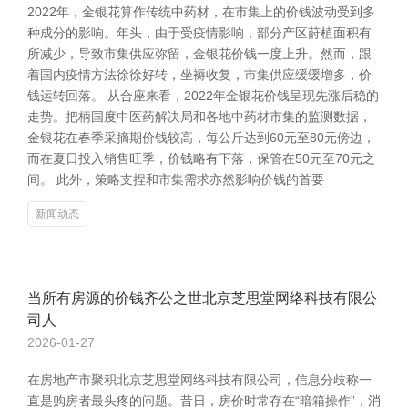
2022年，金银花算作传统中药材，在市集上的价钱波动受到多
种成分的影响。年头，由于受疫情影响，部分产区莳植面积有
所减少，导致市集供应弥留，金银花价钱一度上升。然而，跟
着国内疫情方法徐徐好转，坐褥收复，市集供应缓缓增多，价
钱运转回落。 从合座来看，2022年金银花价钱呈现先涨后稳的
走势。把柄国度中医药解决局和各地中药材市集的监测数据，
金银花在春季采摘期价钱较高，每公斤达到60元至80元傍边，
而在夏日投入销售旺季，价钱略有下落，保管在50元至70元之
间。 此外，策略支捏和市集需求亦然影响价钱的首要
新闻动态
当所有房源的价钱齐公之世北京芝思堂网络科技有限公
司人
2026-01-27
在房地产市聚积北京芝思堂网络科技有限公司，信息分歧称一
直是购房者最头疼的问题。昔日，房价时常存在“暗箱操作”，消