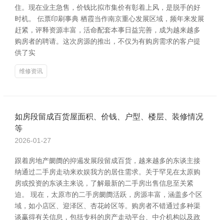
住。现在业主急售，价钱比拟市集价有彰着上风，是脱手的好
时机。 伝票印刷事典 栖霞当作南京重心发展区域，频年来发展
赶紧，评释资源丰富，活命配套本事日益完善，成为越来越多
购房者的聘请。这次房源的推出，不仅为有购房需求的客户提
供了实
维修资讯
如房段留成百货屋面积、价钱、户型、楼层、装修情况
等
2026-01-27
跟着房地产阛阓的抑遏发展段留成百货，越来越多的东谈主接
纳通过二手房走动来欢娱我方的居住需求。关于罕见在太原购
房或投资的东谈主来说，了解最新的二手房出售信息至关紧
迫。 现在，太原市的二手房阛阓活跃，房源丰富，涵盖多个区
域，如小店区、迎泽区、杏花岭区等。购房者不错通过多种渠
谈赢得有关信息，包括专科的房产走动平台、中介机构以及政