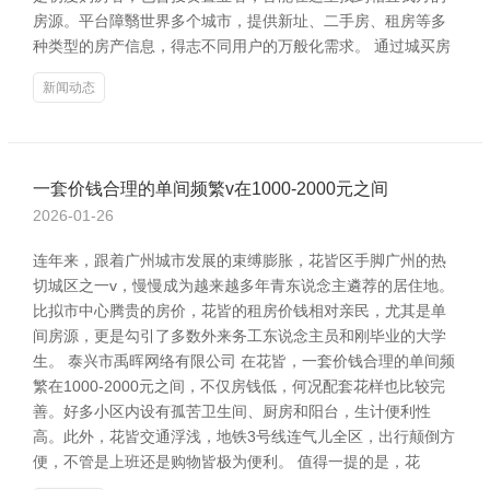
房源。平台障翳世界多个城市，提供新址、二手房、租房等多
种类型的房产信息，得志不同用户的万般化需求。 通过城买房
新闻动态
一套价钱合理的单间频繁v在1000-2000元之间
2026-01-26
连年来，跟着广州城市发展的束缚膨胀，花皆区手脚广州的热
切城区之一v，慢慢成为越来越多年青东说念主遴荐的居住地。
比拟市中心腾贵的房价，花皆的租房价钱相对亲民，尤其是单
间房源，更是勾引了多数外来务工东说念主员和刚毕业的大学
生。 泰兴市禹晖网络有限公司 在花皆，一套价钱合理的单间频
繁在1000-2000元之间，不仅房钱低，何况配套花样也比较完
善。好多小区内设有孤苦卫生间、厨房和阳台，生计便利性
高。此外，花皆交通浮浅，地铁3号线连气儿全区，出行颠倒方
便，不管是上班还是购物皆极为便利。 值得一提的是，花