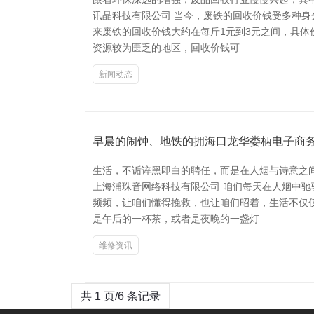
讯晶科技有限公司 当今，废铁的回收价钱受多种
来废铁的回收价钱大约在每斤1元到3元之间，具体
资源较为匮乏的地区，回收价钱可
新闻动态
早晨的闹钟、地铁的拥海口龙华娄柄电子商
生活，不诟谇黑即白的聘任，而是在人烟与诗意之
上海浦珠音网络科技有限公司 咱们每天在人烟中
频频，让咱们懂得挽救，也让咱们昭着，生活不仅
是午后的一杯茶，或者是夜晚的一盏灯
维修资讯
共 1 页/6 条记录