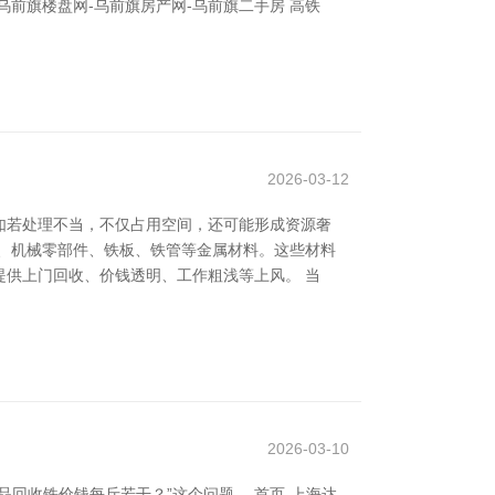
前旗楼盘网-乌前旗房产网-乌前旗二手房 高铁
2026-03-12
如若处理不当，不仅占用空间，还可能形成资源奢
、机械零部件、铁板、铁管等金属材料。这些材料
供上门回收、价钱透明、工作粗浅等上风。 当
2026-03-10
回收铁价钱每斤若干？”这个问题。 首页-上海达