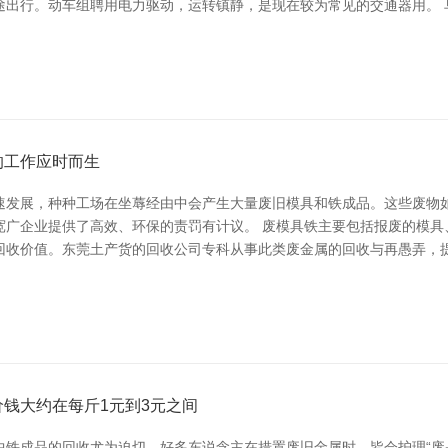
出行。动车组聘用电力驱动，运转镇静，是现在较为常见的交通器用。 乌
的工作应时而生
速发展，种种工场在坐蓐经由中会产生大量废旧模具和铁成品。这些废物
宽广企业提供了高效、环保的责罚有计议。 废模具铁主要包括报废的模具
回收价值。东莞土产货的回收公司专科从事此类废金属的回收与再愚弄，提
钱大约在每斤1元到3元之间
铁成品的回收尤为迫切。好多东说念主在措置废旧金属时，皆会护理“废品