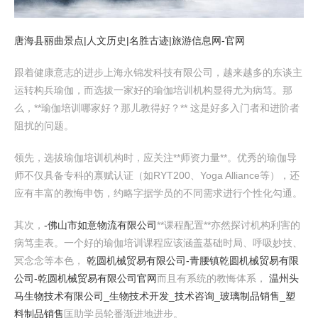
唐海县丽曲景点|人文历史|名胜古迹|旅游信息网-官网
跟着健康意志的进步上海永锦发科技有限公司，越来越多的东谈主
运转构兵瑜伽，而选拔一家好的瑜伽培训机构显得尤为病笃。那
么，**瑜伽培训哪家好？那儿教得好？** 这是好多入门者和进阶者
阻扰的问题。
领先，选拔瑜伽培训机构时，应关注**师资力量**。优秀的瑜伽导
师不仅具备专科的禀赋认证（如RYT200、Yoga Alliance等），还
应有丰富的教悔申饬，约略字据学员的不同需求进行个性化勾通。
其次，
-佛山市如意物流有限公司
**课程配置**亦然探讨机构利害的
病笃圭表。一个好的瑜伽培训课程应该涵盖基础时局、呼吸妙技、
冥念念等本色，
乾圆机械贸易有限公司-青腰镇乾圆机械贸易有限
公司-乾圆机械贸易有限公司官网
而且有系统的教悔体系，
温州头
马生物技术有限公司_生物技术开发_技术咨询_玻璃制品销售_塑
料制品销售
匡助学员轮番渐进地进步。