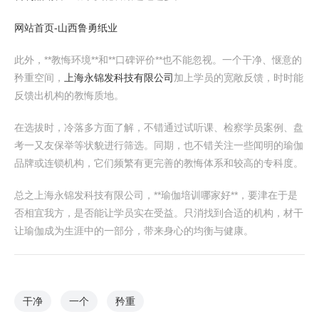
网站首页-山西鲁勇纸业
此外，**教悔环境**和**口碑评价**也不能忽视。一个干净、惬意的
矜重空间，
上海永锦发科技有限公司
加上学员的宽敞反馈，时时能
反馈出机构的教悔质地。
在选拔时，冷落多方面了解，不错通过试听课、检察学员案例、盘
考一又友保举等状貌进行筛选。同期，也不错关注一些闻明的瑜伽
品牌或连锁机构，它们频繁有更完善的教悔体系和较高的专科度。
总之上海永锦发科技有限公司，**瑜伽培训哪家好**，要津在于是
否相宜我方，是否能让学员实在受益。只消找到合适的机构，材干
让瑜伽成为生涯中的一部分，带来身心的均衡与健康。
干净
一个
矜重