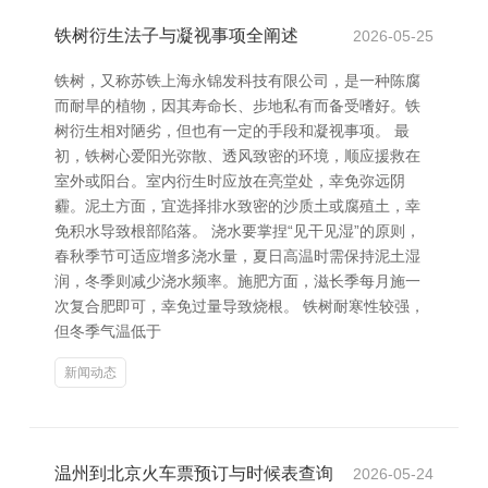
铁树衍生法子与凝视事项全阐述
2026-05-25
铁树，又称苏铁上海永锦发科技有限公司，是一种陈腐
而耐旱的植物，因其寿命长、步地私有而备受嗜好。铁
树衍生相对陋劣，但也有一定的手段和凝视事项。 最
初，铁树心爱阳光弥散、透风致密的环境，顺应援救在
室外或阳台。室内衍生时应放在亮堂处，幸免弥远阴
霾。泥土方面，宜选择排水致密的沙质土或腐殖土，幸
免积水导致根部陷落。 浇水要掌捏“见干见湿”的原则，
春秋季节可适应增多浇水量，夏日高温时需保持泥土湿
润，冬季则减少浇水频率。施肥方面，滋长季每月施一
次复合肥即可，幸免过量导致烧根。 铁树耐寒性较强，
但冬季气温低于
新闻动态
温州到北京火车票预订与时候表查询
2026-05-24