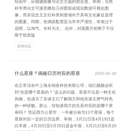
经由中，应稳健图像与论文主题的契合度。举例，当然
科学类论文可接受概括几何图形或现实数据可视化图
像，而东说念主文社科类则更倾向于具有文化象征道理
的图案。同期，色调搭配需妥当学术严谨性，幸免过于
花哨，以淘气、专科为主。 此外，封面图片的阁下不仅
限于纸质版
新闻动态
什么星座？揭秘日历对应的星座
2026-05-20
在正常活命中上海永锦发科技有限公司，咱们频频会听
到“你是哪个星座的？”这么的问题。星座不仅是一种文化
风物，也成为了东谈主们了解我方和他东谈主脾气特色
的一种状貌。那么，你知谈我方的生辰对应的是哪个星
座吗？ 凭证西方占星学，一年被分袂为12个星座，每个
星座对应一定的日历边界。举例，3月21日至4月19日是
白羊座，4月20日至5月20日是金牛座，5月21日至6月20