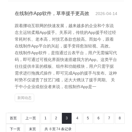
在线制作App软件，草率援手更高效
2026-04-14
跟着挪动互联网的快速发展，越来越多的企业和个东说
念主运转柔顺App援手。关系词，传统的App援手经过经
常耗时长、老本高，对技艺条款也较高。而如今，跟着
在线制作App平台的兴起，援手变得愈加轻视、高效。
在线制作App软件，是指通过云表平台，用户无需编写代
码，即可通过可视化界面快速搭建我方的App。这类平台
往往提供丰富的模板、组件和功能模块，用户只需字据
需求进行拖拽式操作，即可完成App的援手与发布。这种
时势不仅谴责了技艺门槛，还大大镌汰了援手周期。 关
于中小企业或创业者来说，在线制作App是一
新闻动态
首页
上一页
1
2
3
4
5
6
7
8
下一页
末页
共
8
页
74
条记录