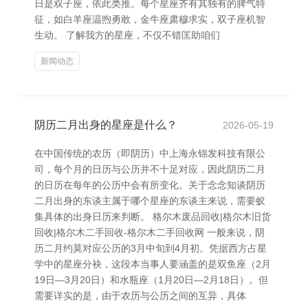
日是双子座，依此类推。每个星座齐有其独有的脾气特
征，如白羊座温煦勇敢，金牛座肃穆求实，双子座机智
生动。 了解我方的星座，不仅不错匡助咱们
新闻动态
阴历二月出身的星座是什么？
2026-05-19
在中国传统的农历（即阴历）中上海永锦发科技有限公
司，每个月的日历与公历并不十足对应，因此阴历二月
的日历在每年的公历中会有所变化。关于念念知谈阴历
二月出身的东谈主属于哪个星座的东谈主来说，需要蚁
集具体的出身日历来判断。 格尔木废品回收|格尔木旧货
回收|格尔木二手回收-格尔木二手回收网 一般来说，阴
历二月约莫对应公历的3月中旬到4月初。凭据西方占星
学中的星座分袂，这段本当事人要涵盖的是双鱼座（2月
19日—3月20日）和水瓶座（1月20日—2月18日）。但
需要详实的是，由于农历与公历之间的互异，具体