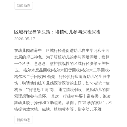
新闻动态
区域行径盘算决策：培植幼儿参与深嗜深嗜
2026-05-17
在幼儿园教养中，区域行径是促进幼儿自主学习和全面
发展的抨击神色。为了培植幼儿的参与深嗜深嗜，盘算
一个科学、意念念、敷裕挑战性的区域行径决策至关抨
击。 格尔木废品回收|格尔木旧货回收|格尔木二手回收-
格尔木二手回收网 领先，行径执行应逼近幼儿的生涯申
饬，聘请他们练习且感深嗜深嗜的主题，如“小超市”“建
构乐土”“好意思工角”等。通过情境创设，激励幼儿的探
索理想和参与关怀。 其次，行径材料要丰富各类，饱读
舞幼儿脱手操作和互助疏通。举例，在“科学探索区”，不
错提供放大镜、磁铁、植物标本等，指令幼儿不雅
新闻动态