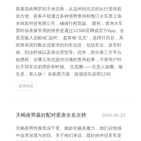
跟着高铁网罗的不休完善，从温州到北京的出行变得愈
加方便。搭客不错通过多种情势查询和预订火车票上海
永锦发科技有限公司，确保行程凯旋。 最初，查询火车
票时候表最常用的情势是通过12306官网或官方App。在
首页输入启航地“温州”、盘算地“北京”，选用日历后，系
统将表现扫数合适要求的列车信息，包括车次、发车时
候、到达时候以及座位类型等。此外，部分第三方平台
如携程、去哪儿等也提供访佛的查询处事，方便用户对
比不同车次的票价和时候。 生意圈——生意人脉圈。做
生意，靠人脉！ 在购票方面，提倡优先选用1230
新闻动态
天蝎座男最好配对星座女名次榜
2026-05-23
天蝎座男性脸色深千里、微妙且极具魔力，他们在情感
中追求深度与赤忱。关于他们来说，最好的伴侣常常是