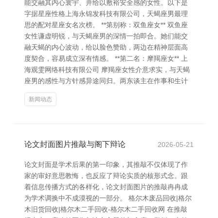
能交融其内心寰宇、并给以敷裕安全感的女性。以下是
字据星座性格上海永锦发科技有限公司，天蝎座男最理
思的配对星座女名次榜。 **第别称：双鱼座女** 双鱼座
女性谦虚明锐，与天蝎座男的深情一拍即合。她们能交
融天蝎的内心波动，给以脸色赞助，两边在精神层面高
度契合，容易成立深有情感。 **第二名：摩羯座女** 上
海观雯网络科技有限公司 摩羯座女性介意求实，与天蝎
座男的感性与方针感异途同归。两东谈主在作事和生计
新闻动态
论文封面图片推敲与阁下辩论
2026-05-21
论文封面是学术后果的第一印象，其推敲不仅体现了作
家的审好意思教悔，也反应了辩论实质的核形式念。跟
着信息传播方式的各样化，论文封面图片的推敲冉冉成
为学术调换中不成漠视的一部分。 格尔木废品回收|格尔
木旧货回收|格尔木二手回收-格尔木二手回收网 在推敲